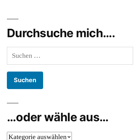
Durchsuche mich….
Suchen
nach:
…oder wähle aus…
…