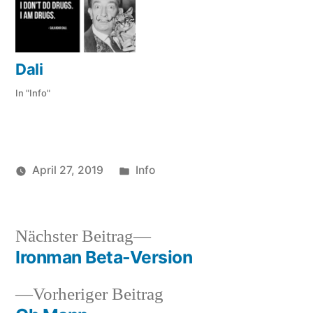
Dali
In "Info"
Veröffentlicht
April 27, 2019
Info
Veröffentlicht
in
Schlagwörter:
soundbites
Angst
,
von
Leute
,
quote
,
Nächster
Nächster Beitrag
regierung
Beitrag:
Ironman Beta-Version
Beitragsnavigation
Vorheriger
Vorheriger Beitrag