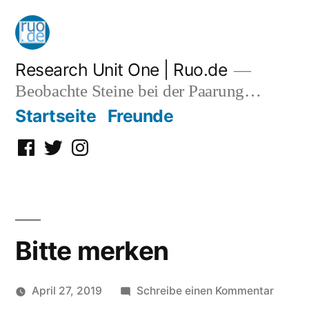
Zum
Inhalt
springen
Research Unit One | Ruo.de
Beobachte Steine bei der Paarung…
Startseite
Freunde
Facebook
Twitter
Instagram
Bitte merken
zu
April 27, 2019
Schreibe einen Kommentar