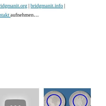
ridgmanit.org
|
bridgmanit.info
|
ntakt
aufnehmen…