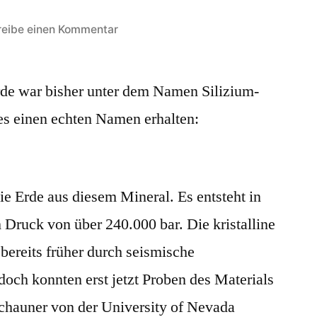
zu
reibe einen Kommentar
Bridgmanit:
Das
rde war bisher unter dem Namen Silizium-
häufigste
Mineral
es einen echten Namen erhalten:
auf
der
Erde
ie Erde aus diesem Mineral. Es entsteht in
 Druck von über 240.000 bar. Die kristalline
bereits früher durch seismische
doch konnten erst jetzt Proben des Materials
chauner von der University of Nevada