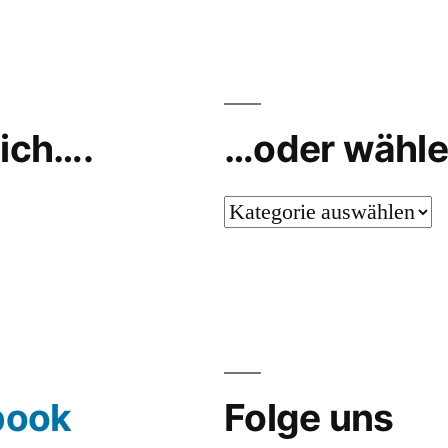
ich….
…oder wähle
…
oder
wähle
aus…
book
Folge uns