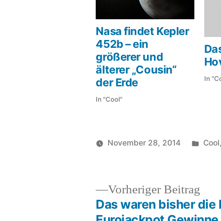
Nasa findet Kepler
452b – ein
Da
größerer und
Ho
älterer „Cousin“
In "C
der Erde
In "Cool"
Veröf
November 28, 2014
Cool
Veröffentlicht
in
soundbites
von
Vor
Vorheriger Beitrag
Beit
Das waren bisher die
Beitragsnavigation
Eurojackpot Gewinne