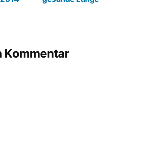
ruo
,
Silizium-
Perowskit
en Kommentar