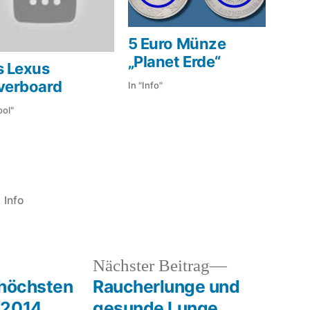
5 Euro Münze
„Planet Erde“
s Lexus
verboard
In "Info"
ool"
fentlicht
,
Info
Schlagwörter:
bridgmanit
,
domains
,
gestein
,
heriger
Nächster
Nächster Beitrag
mineral
,
rag:
Beitrag:
 höchsten
Raucherlunge und
namen
,
 2014
gesunde Lunge