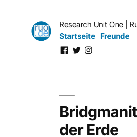
Zum
Inhalt
Research Unit One | R
springen
Startseite
Freunde
Facebook
Twitter
Instagram
Bridgmanit
der Erde