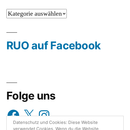
…
oder
wähle
RUO auf Facebook
aus…
Folge uns
Facebook
X
Instagram
Datenschutz und Cookies: Diese Website
verwendet Cookies. Wenn du die Website