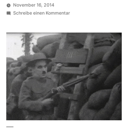
November 16, 2014
Veröffentlicht
zu
soundbites
Schreibe einen Kommentar
von
Charlie
Chaplin
im
Krieg