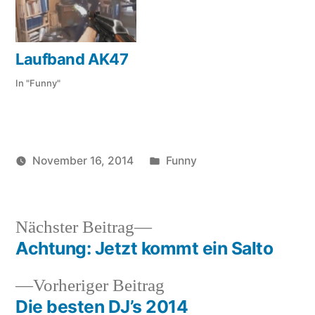
Laufband AK47
In "Funny"
Veröffentlicht
November 16, 2014
Funny
Veröffentlicht
in
Schlagwörter:
soundbites
Charlie
von
Chaplin
,
daneben
,
Nächster
Nächster Beitrag
gewehr
,
Beitrag:
Achtung: Jetzt kommt ein Salto
Beitragsnavigation
krieg
,
lustig
,
Vorheriger
Vorheriger Beitrag
schiessen
Beitrag:
Die besten DJ’s 2014