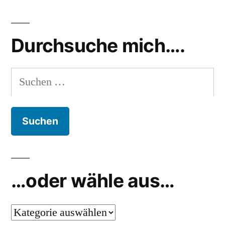
Durchsuche mich….
Suchen
nach:
…oder wähle aus…
…