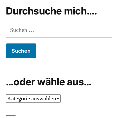
Durchsuche mich….
Suchen
nach:
…oder wähle aus…
…
oder