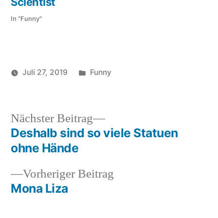
Scientist
In "Funny"
Veröffentlicht
Juli 27, 2019
Funny
Veröffentlicht
in
soundbites
von
Nächster
Nächster Beitrag
Beitrag:
Deshalb sind so viele Statuen
Beitragsnavigation
ohne Hände
Vorheriger
Vorheriger Beitrag
Beitrag:
Mona Liza