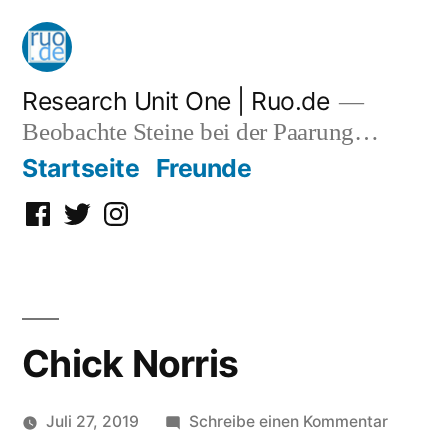
Zum
Inhalt
springen
Research Unit One | Ruo.de
Beobachte Steine bei der Paarung…
Startseite
Freunde
Facebook
Twitter
Instagram
Chick Norris
zu
Juli 27, 2019
Schreibe einen Kommentar