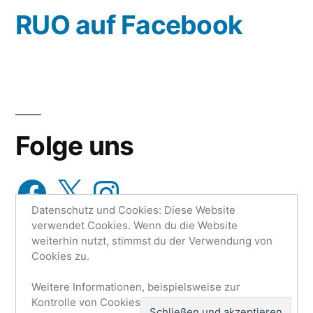
wähle
RUO auf Facebook
aus…
Folge uns
Facebook
X
Instagram
Datenschutz und Cookies: Diese Website
verwendet Cookies. Wenn du die Website
weiterhin nutzt, stimmst du der Verwendung von
Cookies zu.
Weitere Informationen, beispielsweise zur
Research Unit One | Ruo.de
,
Mit Stolz präsentiert von
Kontrolle von Cookies, findest du hier:
Cookie-
WordPress.
Datenschutzerklärung
Impressum