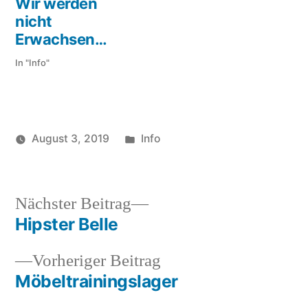
Wir werden
nicht
Erwachsen…
In "Info"
Veröffentlicht
August 3, 2019
Info
Veröffentlicht
in
Schlagwörter:
soundbites
dali
,
von
drugs
,
funny
,
Nächster
Nächster Beitrag
quote
Beitrag:
Hipster Belle
Beitragsnavigation
Vorheriger
Vorheriger Beitrag
Beitrag:
Möbeltrainingslager