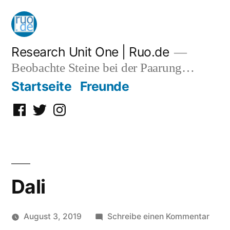
Zum
Inhalt
springen
Research Unit One | Ruo.de
Beobachte Steine bei der Paarung…
Startseite
Freunde
Facebook
Twitter
Instagram
Dali
zu
August 3, 2019
Schreibe einen Kommentar