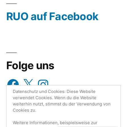
wähle
RUO auf Facebook
aus…
Folge uns
Facebook
X
Instagram
Datenschutz und Cookies: Diese Website
verwendet Cookies. Wenn du die Website
weiterhin nutzt, stimmst du der Verwendung von
Cookies zu.
Weitere Informationen, beispielsweise zur
Research Unit One | Ruo.de
,
Mit Stolz präsentiert von