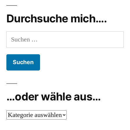
Durchsuche mich….
Suchen
nach:
…oder wähle aus…
…
oder