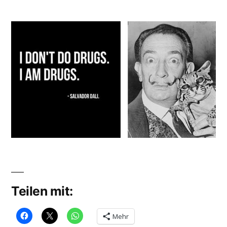
Veröffentlicht
Dali
soundbites
von
Teilen mit:
Mehr