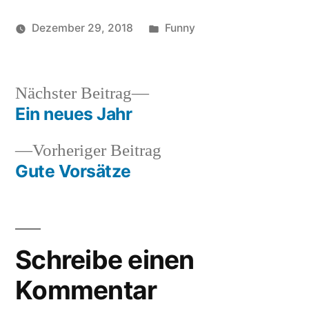
Veröffentlicht
Dezember 29, 2018
Funny
Veröffentlicht
in
Schlagwörter:
soundbites
Hai
von
Decke
,
lustig
,
Nächster
Nächster Beitrag
Ständer
Beitrag:
Ein neues Jahr
Beitragsnavigation
Vorheriger
Vorheriger Beitrag
Beitrag:
Gute Vorsätze
Schreibe einen
Kommentar