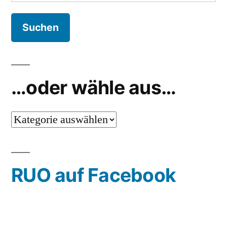
nach:
…oder wähle aus…
…
oder
wähle
RUO auf Facebook
aus…