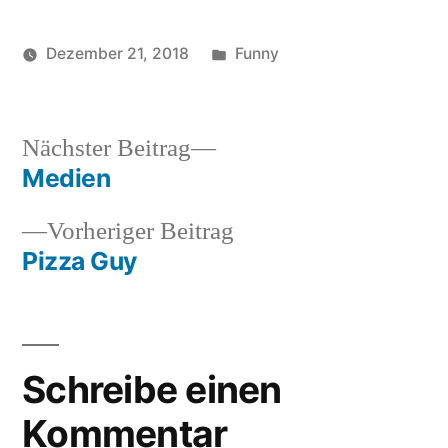
Veröffentlicht
Dezember 21, 2018
Funny
Veröffentlicht
in
Schlagwörter:
soundbites
chuck
von
nurris
,
hai
,
Nächster
Nächster Beitrag
strand
Beitrag:
Medien
Beitragsnavigation
Vorheriger
Vorheriger Beitrag
Beitrag:
Pizza Guy
Schreibe einen
Kommentar