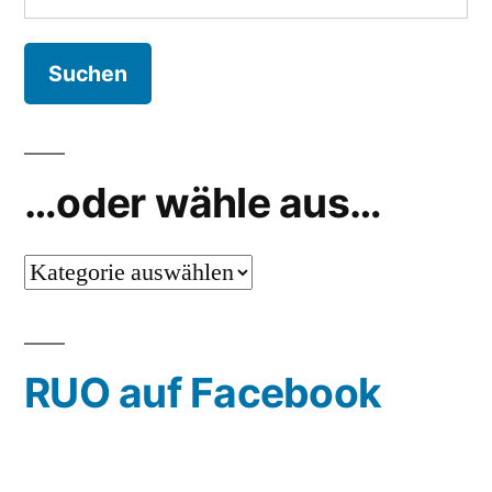
nach:
…oder wähle aus…
…
oder
wähle
RUO auf Facebook
aus…