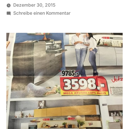
Dezember 30, 2015
Veröffentlicht
zu
soundbites
Schreibe einen Kommentar
von
Das
Schnäppchen
des
Jahres