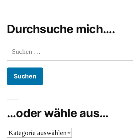
Durchsuche mich….
Suchen
nach:
…oder wähle aus…
…