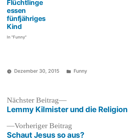
Flüchtlinge
essen
fünfjähriges
Kind
In "Funny"
Veröffentlicht
Dezember 30, 2015
Funny
Veröffentlicht
in
soundbites
von
Nächster
Nächster Beitrag
Beitrag:
Lemmy Kilmister und die Religion
Beitragsnavigation
Vorheriger
Vorheriger Beitrag
Beitrag:
Schaut Jesus so aus?