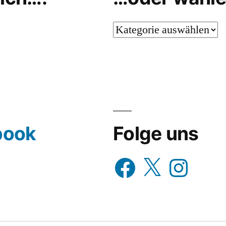
…
oder
wähle
aus…
book
Folge uns
Facebook
X
Instagram