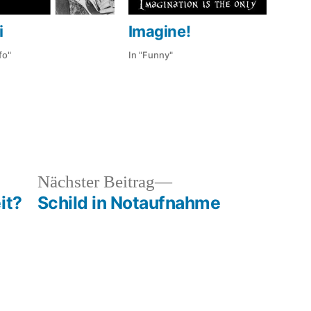
i
Imagine!
fo"
In "Funny"
ht
gwörter:
,
,
a
,
heriger
Nächster
Nächster Beitrag
e
rag:
Beitrag:
it?
Schild in Notaufnahme