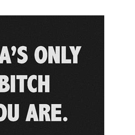
Das
Wort
zum
Sonntag