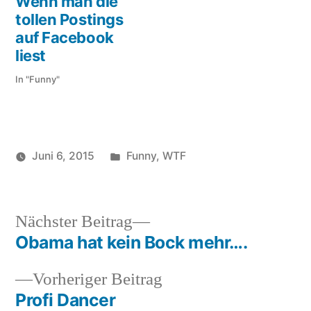
Wenn man die
tollen Postings
auf Facebook
liest
In "Funny"
Veröffentlicht
Juni 6, 2015
Funny
,
WTF
Veröffentlicht
in
Schlagwörter:
soundbites
daneben
,
von
fußball
,
kein
Nächster
Nächster Beitrag
tor
,
Beitrag:
Obama hat kein Bock mehr….
Beitragsnavigation
torwart
,
wtf
Vorheriger
Vorheriger Beitrag
Beitrag:
Profi Dancer