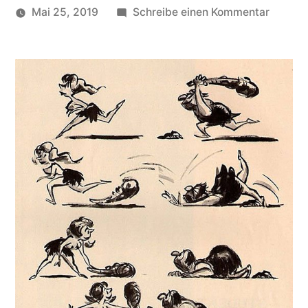
zu
Mai 25, 2019
Schreibe einen Kommentar
Veröffentlicht
Die
soundbites
von
unendli
Geschi