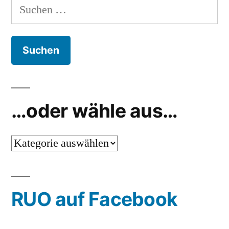
Suchen
nach:
…oder wähle aus…
…
oder
wähle
RUO auf Facebook
aus…