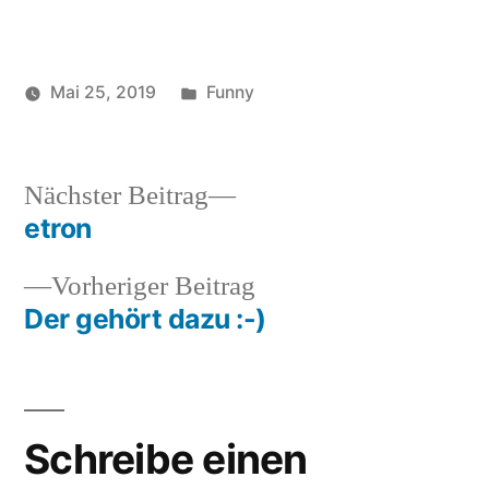
Veröffentlicht
Mai 25, 2019
Funny
Veröffentlicht
in
Schlagwörter:
soundbites
frau
,
von
funny
,
lustig
,
Nächster
Nächster Beitrag
mann
Beitrag:
etron
Beitragsnavigation
Vorheriger
Vorheriger Beitrag
Beitrag:
Der gehört dazu :-)
Schreibe einen