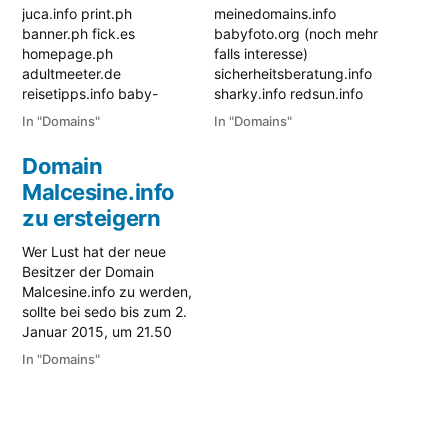
juca.info print.ph
meinedomains.info
banner.ph fick.es
babyfoto.org (noch mehr
homepage.ph
falls interesse)
adultmeeter.de
sicherheitsberatung.info
reisetipps.info baby-
sharky.info redsun.info
photo.org babyfotos.org
streetgames.eu
In "Domains"
In "Domains"
babyfotos.info mode-
malcesine.info
shop.info redsun.info
onehost.info bikepolo.info
Domain
streetgames.eu Bei
Bei Interesse Kontakt
Malcesine.info
Interesse Kontakt Mehr
Mehr Domains: Sedo
Domains: Sedo
zu ersteigern
Domainportfolio
Domainportfolio
Wer Lust hat der neue
Besitzer der Domain
Malcesine.info zu werden,
sollte bei sedo bis zum 2.
Januar 2015, um 21.50
Uhr mitbieten. Hier findet
In "Domains"
Ihr den Link zur Auktion
bei sedo: Malcesine.info in
Auktion bei sedo
Malcesine ist eine Stadt in