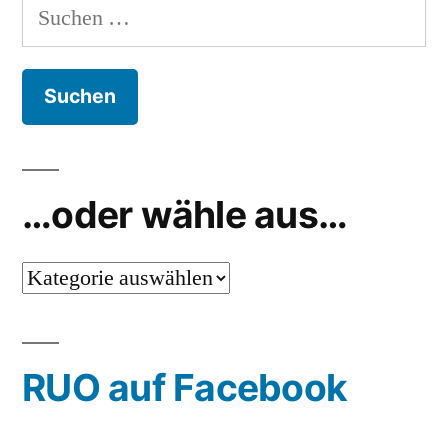
Suchen
nach:
…oder wähle aus…
…
oder
wähle
RUO auf Facebook
aus…