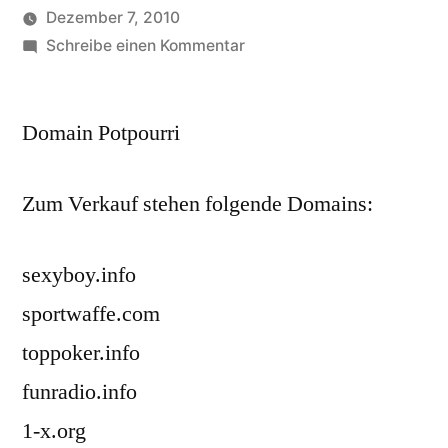
Dezember 7, 2010
Veröffentlicht
zu
soundbites
Schreibe einen Kommentar
von
Domain
Potpourri
Domain Potpourri
Zum
Verkauf
stehen
Zum Verkauf stehen folgende Domains:
folg…
sexyboy.info
sportwaffe.com
toppoker.info
funradio.info
1-x.org