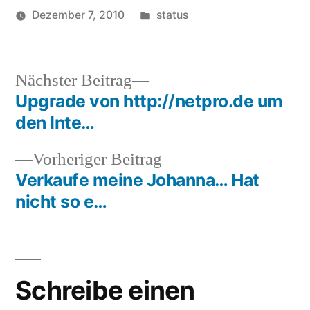
Italien. Mehr Infos zu
Veröffentlicht
Dezember 7, 2010
status
Malcesine bei wikipedia
Veröffentlicht
in
Schlagwörter:
soundbites
domains
,
von
sedo
,
verkauf
Nächster
Nächster Beitrag
Beitrag:
Upgrade von http://netpro.de um
Beitragsnavigation
den Inte…
Vorheriger
Vorheriger Beitrag
Beitrag:
Verkaufe meine Johanna… Hat
nicht so e…
Schreibe einen