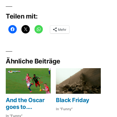
Teilen mit:
Mehr
Ähnliche Beiträge
And the Oscar
Black Friday
goes to….
In "Funny"
In "Funny"