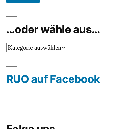
…oder wähle aus…
…
oder
wähle
RUO auf Facebook
aus…
Folge uns