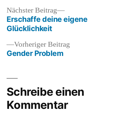
Nächster
Nächster Beitrag
Beitrag:
Erschaffe deine eigene
Beitragsnavigation
Glücklichkeit
Vorheriger
Vorheriger Beitrag
Beitrag:
Gender Problem
Schreibe einen
Kommentar