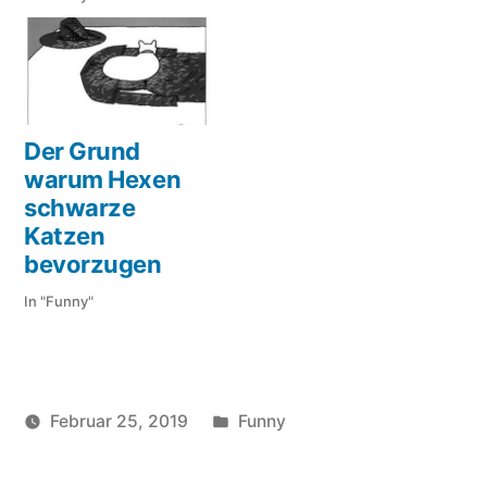
Der Grund
warum Hexen
schwarze
Katzen
bevorzugen
In "Funny"
Veröffentlicht
Februar 25, 2019
Funny
Veröffentlicht
in
Schlagwörter:
soundbites
black
,
von
Oscar