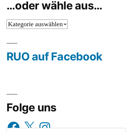
…oder wähle aus…
…
oder
wähle
RUO auf Facebook
aus…
Folge uns
Facebook
X
Instagram