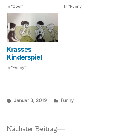
In "Cool"
In "Funny"
Krasses
Kinderspiel
In "Funny"
Veröffentlicht
Januar 3, 2019
Funny
Veröffentlicht
in
soundbites
von
Nächster
Nächster Beitrag