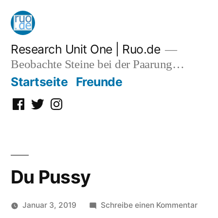
Zum
Inhalt
springen
Research Unit One | Ruo.de
Beobachte Steine bei der Paarung…
Startseite
Freunde
Facebook
Twitter
Instagram
Du Pussy
zu
Januar 3, 2019
Schreibe einen Kommentar