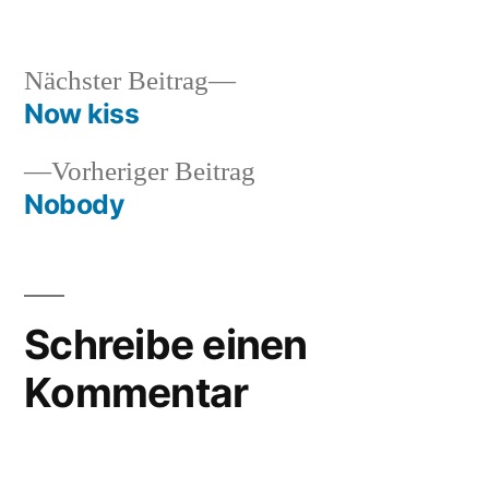
Veröffentlicht
in
soundbites
von
Nächster
Nächster Beitrag
Beitrag:
Now kiss
Beitragsnavigation
Vorheriger
Vorheriger Beitrag
Beitrag:
Nobody
Schreibe einen
Kommentar