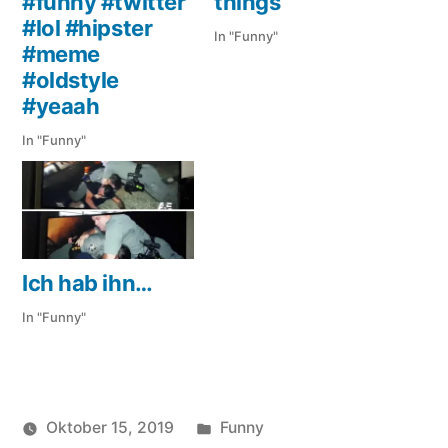
#funny #twitter
things
#lol #hipster
In "Funny"
#meme
#oldstyle
#yeaah
In "Funny"
Ich hab ihn…
In "Funny"
Veröffentlicht
Oktober 15, 2019
Funny