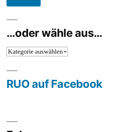
…oder wähle aus…
…
oder
wähle
RUO auf Facebook
aus…