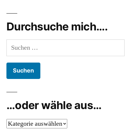
Durchsuche mich….
Suchen
nach:
…oder wähle aus…
…