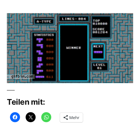
Veröffentlicht
Eas
soundbites
von
Gam
Teilen mit:
Mehr