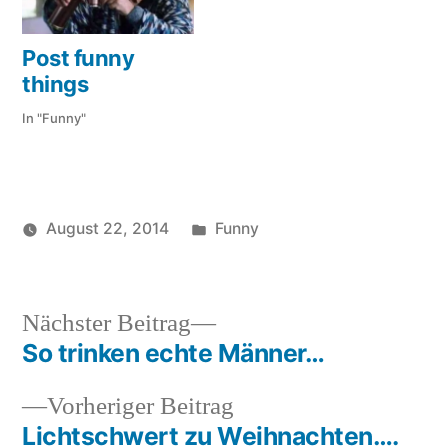
Post funny
things
In "Funny"
Veröffentlicht
August 22, 2014
Funny
Veröffentlicht
in
soundbites
von
Nächster
Nächster Beitrag
Beitrag:
So trinken echte Männer…
Beitragsnavigation
Vorheriger
Vorheriger Beitrag
Beitrag:
Lichtschwert zu Weihnachten….