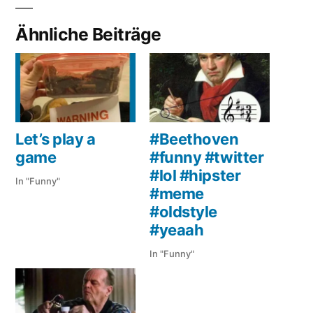
Ähnliche Beiträge
Let’s play a
#Beethoven
game
#funny #twitter
#lol #hipster
In "Funny"
#meme
#oldstyle
#yeaah
In "Funny"