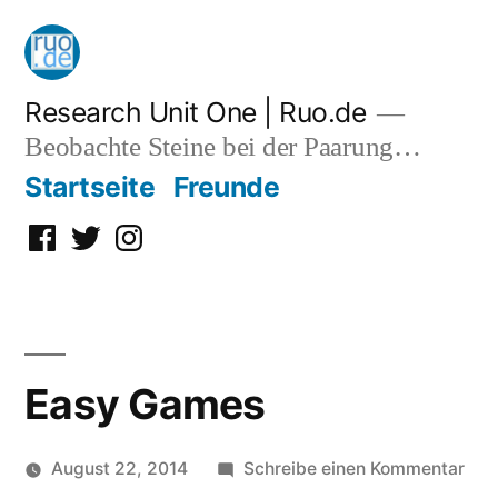
Zum
Inhalt
springen
Research Unit One | Ruo.de
Beobachte Steine bei der Paarung…
Startseite
Freunde
Facebook
Twitter
Instagram
Easy Games
zu
August 22, 2014
Schreibe einen Kommentar