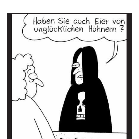
Veröffentlicht
Eier
soundbites
von
kau