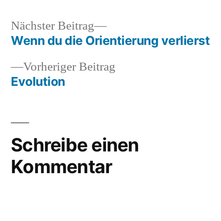
von
funny
,
grufti
,
Nächster
Nächster Beitrag
kaufen
,
Beitrag:
Wenn du die Orientierung verlierst
Beitragsnavigation
lustig
Vorheriger
Vorheriger Beitrag
Beitrag:
Evolution
Schreibe einen
Kommentar