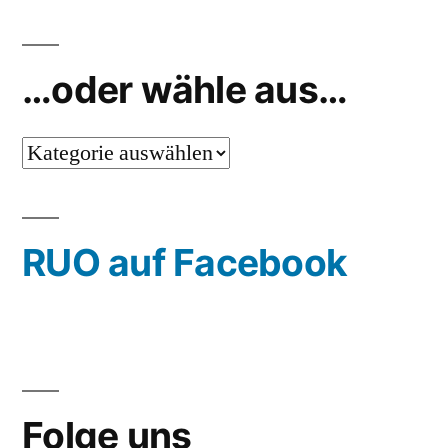
…oder wähle aus…
…
oder
wähle
RUO auf Facebook
aus…
Folge uns