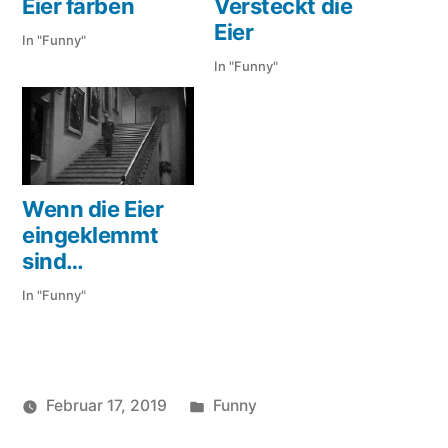
Eier färben
Versteckt die
Eier
In "Funny"
In "Funny"
Wenn die Eier
eingeklemmt
sind…
In "Funny"
Veröffentlicht
Februar 17, 2019
Funny
Veröffentlicht
in
Schlagwörter:
soundbites
Eier
,