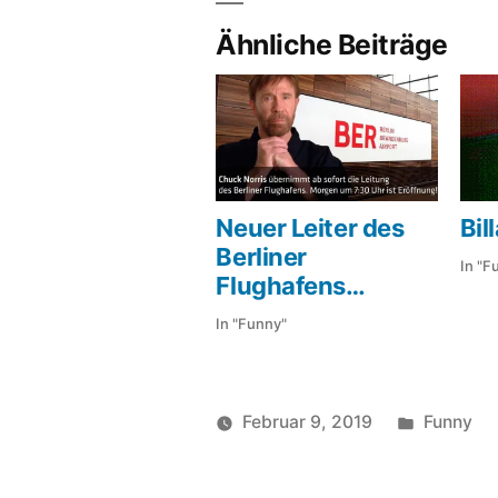
Ähnliche Beiträge
Neuer Leiter des
Bil
Berliner
In "F
Flughafens…
In "Funny"
Veröffent
Februar 9, 2019
Funny
Veröffentlicht
in
soundbites
von