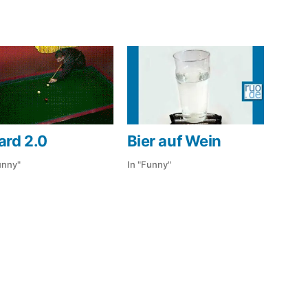
lard 2.0
Bier auf Wein
unny"
In "Funny"
licht
Schlagwörter:
Flughafen
,
Flüssigkeiten
,