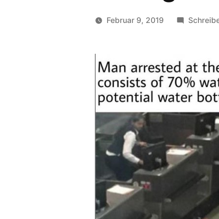
Februar 9, 2019
Schreib
Veröffentlicht
soundbites
von