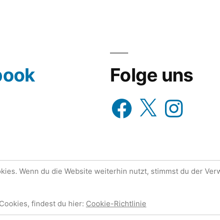
wähle
aus…
book
Folge uns
Facebook
X
Instagram
ies. Wenn du die Website weiterhin nutzt, stimmst du der Ve
tolz präsentiert von WordPress.
Datenschutzerklärung
Cookies, findest du hier:
Cookie-Richtlinie