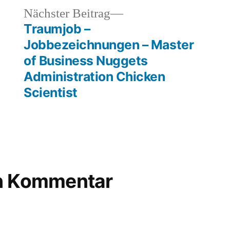
funny
,
heriger
Nächster
Nächster Beitrag
lustig
,
rag:
Beitrag:
Traumjob –
wasser
Jobbezeichnungen – Master
of Business Nuggets
Administration Chicken
Scientist
en Kommentar