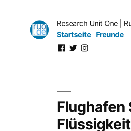
Zum
Inhalt
Research Unit One | R
springen
Startseite
Freunde
Facebook
Twitter
Instagram
Flughafen 
Flüssigkei