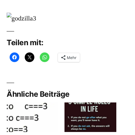
Veröffentlicht
Godz
soundbites
von
3
Teilen mit:
Mehr
Ähnliche Beiträge