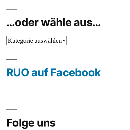
…oder wähle aus…
…
oder
wähle
RUO auf Facebook
aus…
Folge uns