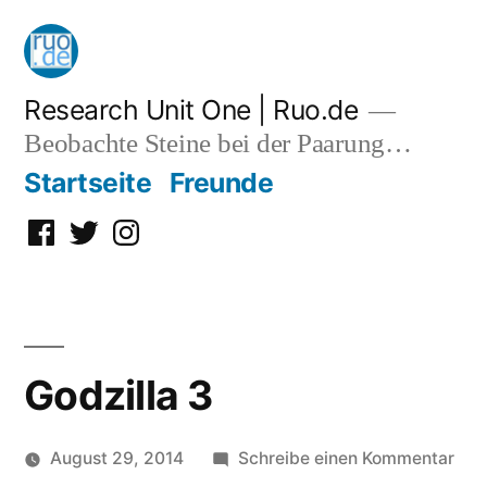
Zum
Inhalt
springen
Research Unit One | Ruo.de
Beobachte Steine bei der Paarung…
Startseite
Freunde
Facebook
Twitter
Instagram
Godzilla 3
zu
August 29, 2014
Schreibe einen Kommentar