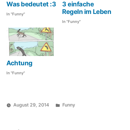
Was bedeutet :3
3 einfache
Regeln im Leben
In "Funny"
In "Funny"
Achtung
In "Funny"
Veröffentlicht
August 29, 2014
Funny
Veröffentlicht
in
soundbites
von