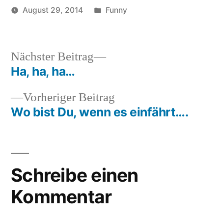
Veröffentlicht
August 29, 2014
Funny
Veröffentlicht
in
soundbites
von
Nächster
Nächster Beitrag
Beitrag:
Ha, ha, ha…
Beitragsnavigation
Vorheriger
Vorheriger Beitrag
Beitrag:
Wo bist Du, wenn es einfährt….
Schreibe einen
Kommentar