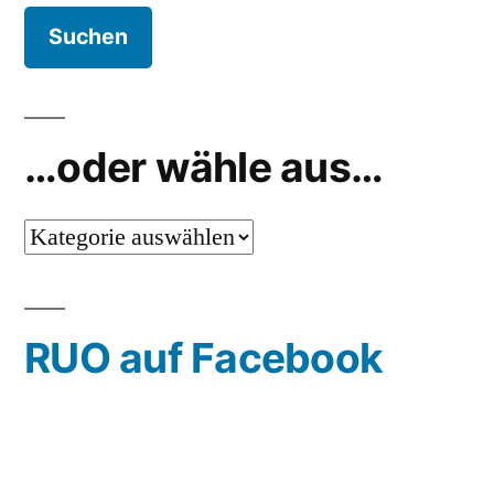
…oder wähle aus…
…
oder
wähle
RUO auf Facebook
aus…