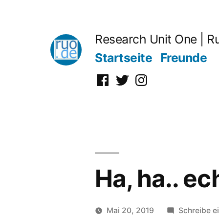
Zum
Inhalt
Research Unit One | R
springen
Startseite
Freunde
Facebook
Twitter
Instagram
Ha, ha.. ec
Mai 20, 2019
Schreibe e