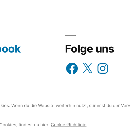
oder
wähle
aus…
book
Folge uns
Facebook
X
Instagram
ies. Wenn du die Website weiterhin nutzt, stimmst du der Ve
tolz präsentiert von WordPress.
Datenschutzerklärung
Cookies, findest du hier:
Cookie-Richtlinie