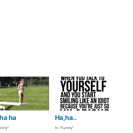
ha ha
Ha,ha..
unny"
In "Funny"