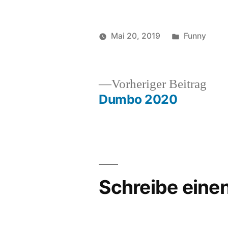
Veröffentlic
Mai 20, 2019
Funny
Veröffentlicht
in
Sc
soundbites
Ar
von
Do
fu
Vor
Vorheriger Beitrag
Wa
Beit
Dumbo 2020
Beitragsnavigation
Schreibe ein