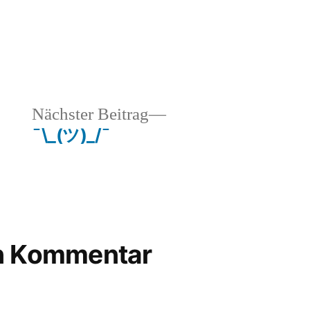
ht
hlagwörter:
zt
,
ktor
,
nny
,
heriger
Nächster
Nächster Beitrag
rtezeit
rag:
Beitrag:
¯\_(ツ)_/¯
en Kommentar