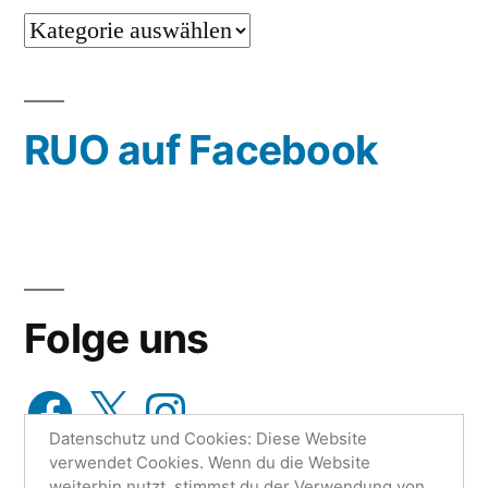
…
oder
wähle
RUO auf Facebook
aus…
Folge uns
Facebook
X
Instagram
Datenschutz und Cookies: Diese Website
verwendet Cookies. Wenn du die Website
weiterhin nutzt, stimmst du der Verwendung von