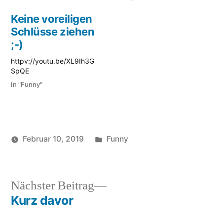
Keine voreiligen
Schlüsse ziehen
;-)
httpv://youtu.be/XL9Ih3G
SpQE
In "Funny"
Veröffentlicht
Februar 10, 2019
Funny
Veröffentlicht
in
Schlagwörter:
soundbites
Cock
,
von
funny
,
God
,
Nächster
Nächster Beitrag
Hahn
,
Beitrag:
Kurz davor
Beitragsnavigation
lustig