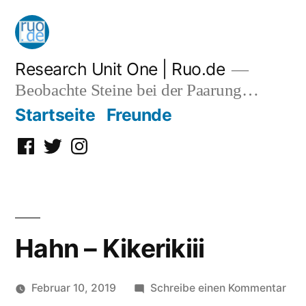
Zum
Inhalt
springen
Research Unit One | Ruo.de
Beobachte Steine bei der Paarung…
Startseite
Freunde
Facebook
Twitter
Instagram
Hahn – Kikerikiii
zu
Februar 10, 2019
Schreibe einen Kommentar