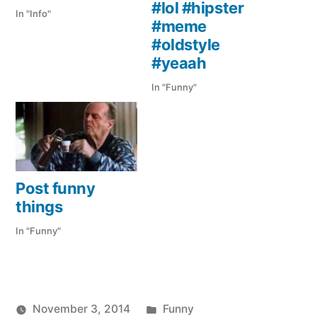
#lol #hipster
In "Info"
#meme
#oldstyle
#yeaah
In "Funny"
Post funny
things
In "Funny"
Veröffentlicht
November 3, 2014
Funny