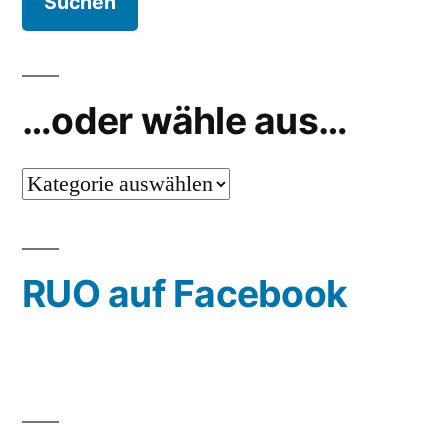
…oder wähle aus…
…
oder
wähle
RUO auf Facebook
aus…