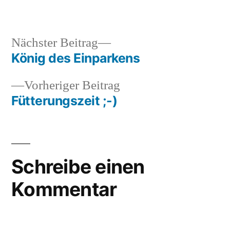
Veröffentlicht
in
soundbites
von
Nächster
Nächster Beitrag
Beitrag:
König des Einparkens
Beitragsnavigation
Vorheriger
Vorheriger Beitrag
Beitrag:
Fütterungszeit ;-)
Schreibe einen
Kommentar