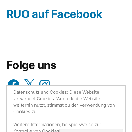
wähle
RUO auf Facebook
aus…
Folge uns
Facebook
X
Instagram
Datenschutz und Cookies: Diese Website
verwendet Cookies. Wenn du die Website
weiterhin nutzt, stimmst du der Verwendung von
Cookies zu.
Weitere Informationen, beispielsweise zur
Research Unit One | Ruo.de
,
Mit Stolz präsentiert von
Kontrolle von Cookies, findest du hier:
Cookie-