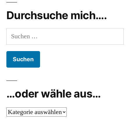
Durchsuche mich….
Suchen
nach:
…oder wähle aus…
…
oder