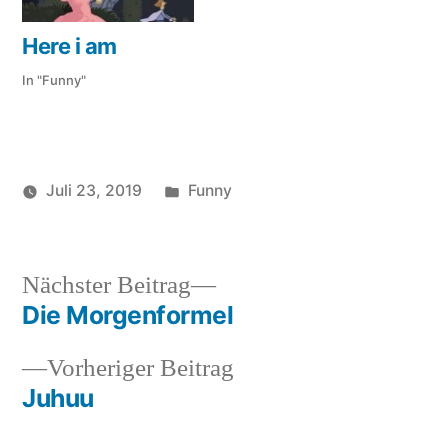
Here i am
In "Funny"
Veröffentlicht
Juli 23, 2019
Funny
Veröffentlicht
in
soundbites
von
Nächster
Nächster Beitrag
Beitrag:
Die Morgenformel
Beitragsnavigation
Vorheriger
Vorheriger Beitrag
Beitrag:
Juhuu