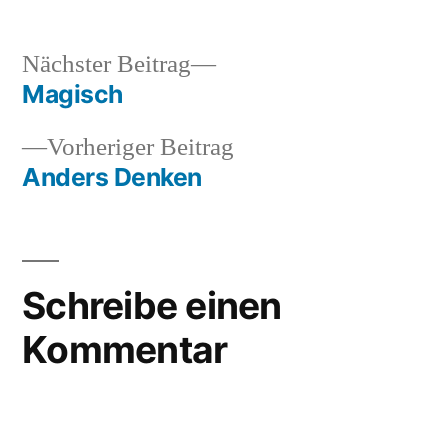
von
funny
,
Gemälde
,
Nächster
Nächster Beitrag
geputzt
,
Beitrag:
Magisch
Beitragsnavigation
Jesus
Vorheriger
Vorheriger Beitrag
Beitrag:
Anders Denken
Schreibe einen
Kommentar