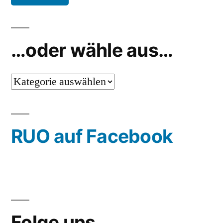
…oder wähle aus…
…
oder
wähle
RUO auf Facebook
aus…
Folge uns