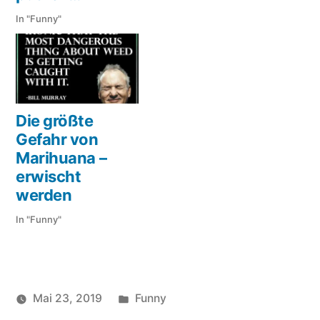
In "Funny"
Die größte
Gefahr von
Marihuana –
erwischt
werden
In "Funny"
Veröffentlicht
Mai 23, 2019
Funny
Veröffentlicht
in
Schlagwörter:
soundbites
Bild
,