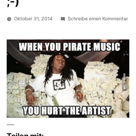
;-)
zu
Oktober 31, 2014
Schreibe einen Kommentar
Veröffentlicht
Ille
soundbites
von
Dow
sch
de
Kün
;-)