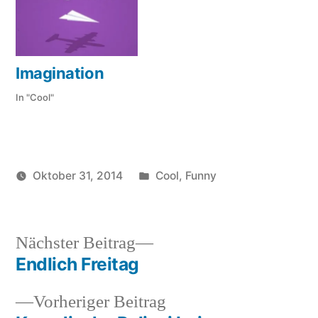
Imagination
In "Cool"
Veröffentlicht
Oktober 31, 2014
Cool
,
Funny
Veröffentlicht
in
soundbites
von
Nächster
Nächster Beitrag
Beitrag:
Endlich Freitag
Beitragsnavigation
Vorheriger
Vorheriger Beitrag