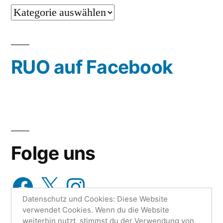
…
oder
wähle
RUO auf Facebook
aus…
Folge uns
Facebook
X
Instagram
Datenschutz und Cookies: Diese Website
verwendet Cookies. Wenn du die Website
weiterhin nutzt, stimmst du der Verwendung von