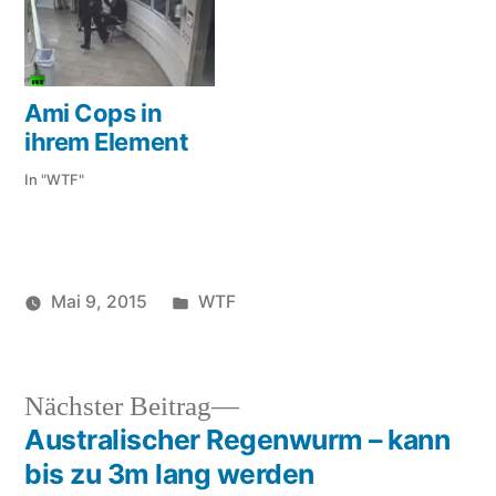
Ami Cops in
ihrem Element
In "WTF"
Veröffentlicht
Mai 9, 2015
WTF
Veröffentlicht
in
Schlagwörter:
soundbites
auf
von
hochhaus
,
hoch
,
Nächster
Nächster Beitrag
lebensmüde
Beitrag:
Australischer Regenwurm – kann
Beitragsnavigation
bis zu 3m lang werden