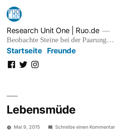
Zum
Inhalt
springen
Research Unit One | Ruo.de
Beobachte Steine bei der Paarung…
Startseite
Freunde
Facebook
Twitter
Instagram
Lebensmüde
zu
Mai 9, 2015
Schreibe einen Kommentar