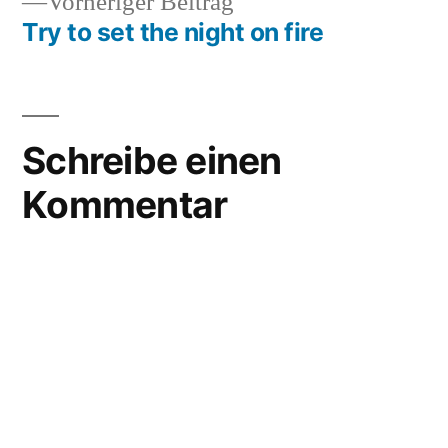
Vorheriger
Vorheriger Beitrag
like
Beitrag:
Try to set the night on fire
yourself
,
liking
yourself
Schreibe einen
Kommentar