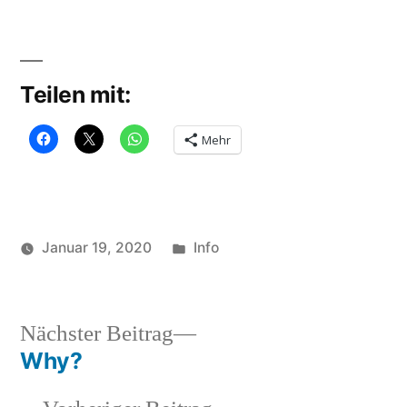
Teilen mit:
Mehr
Veröffentlicht
Januar 19, 2020
Info
Veröffentlicht
in
Schlagwörter:
soundbites
give
von
you
a
Nächster
Nächster Beitrag
like
,
Beitrag:
Why?
Beitragsnavigation
like
you
,