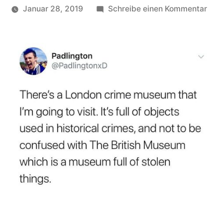
zu
Januar 28, 2019
Schreibe einen Kommentar
Veröffentlicht
Lon
soundbites
von
Cri
Mus