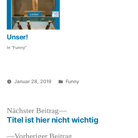
Unser!
In "Funny"
Veröffentlicht
Januar 28, 2019
Funny
Veröffentlicht
in
Schlagwörter:
soundbites
British
von
Museum
,
London
Nächster
Nächster Beitrag
crime
Beitrag:
Titel ist hier nicht wichtig
Beitragsnavigation
museum
,
stolen
Vorheriger
Vorheriger Beitrag