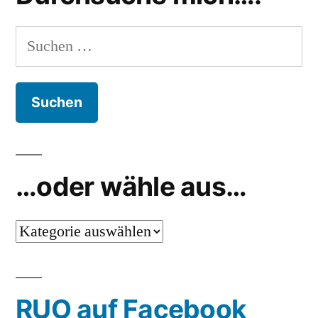
Suchen
nach:
…oder wähle aus…
…
oder
wähle
RUO auf Facebook
aus…