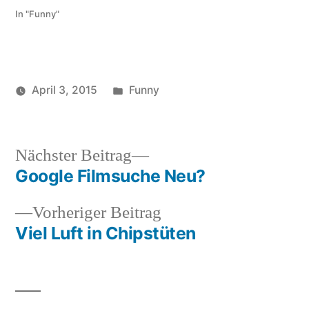
In "Funny"
Veröffentlicht
April 3, 2015
Funny
Veröffentlicht
in
Schlagwörter:
soundbites
frau
,
von
funny
,
fuss
,
Nächster
Nächster Beitrag
karatetrick
,
Beitrag:
Google Filmsuche Neu?
Beitragsnavigation
stock
Vorheriger
Vorheriger Beitrag
Beitrag:
Viel Luft in Chipstüten