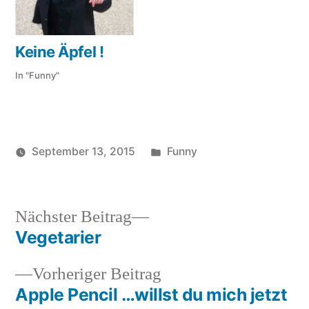
Keine Äpfel !
In "Funny"
Veröffentlicht
September 13, 2015
Funny
Veröffentlicht
in
Schlagwörter:
soundbites
apple
,
von
box
,
copy
,
Nächster
Nächster Beitrag
funny
,
Beitrag:
Vegetarier
Beitragsnavigation
lustig
,
xbox
Vorheriger
Vorheriger Beitrag
Beitrag:
Apple Pencil …willst du mich jetzt