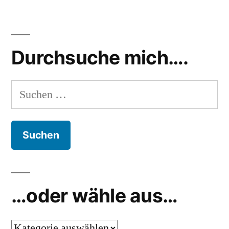
Durchsuche mich….
Suchen
nach:
…oder wähle aus…
…