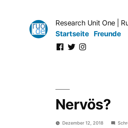
Zum
Inhalt
Research Unit One | R
springen
Startseite
Freunde
Facebook
Twitter
Instagram
Nervös?
Dezember 12, 2018
Schr