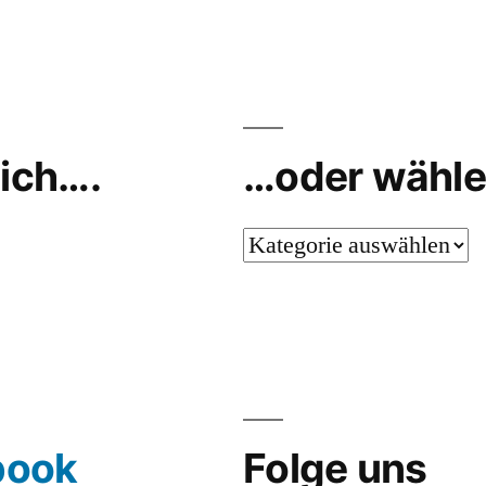
ich….
…oder wähle
…
oder
wähle
aus…
book
Folge uns