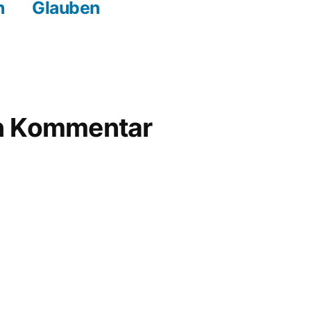
rag:
Beitrag:
h
Glauben
en Kommentar