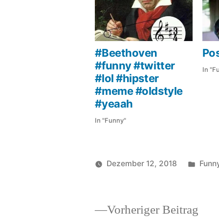
#Beethoven
Pos
#funny #twitter
In "F
#lol #hipster
#meme #oldstyle
#yeaah
In "Funny"
Veröf
Dezember 12, 2018
Funn
Veröffentlicht
in
soundbites
von
Vor
Vorheriger Beitrag