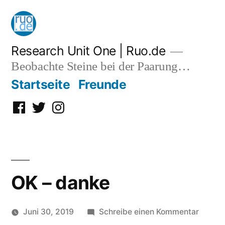
Zum
Inhalt
springen
Research Unit One | Ruo.de
Beobachte Steine bei der Paarung…
Startseite
Freunde
Facebook
Twitter
Instagram
OK – danke
zu
Juni 30, 2019
Schreibe einen Kommentar