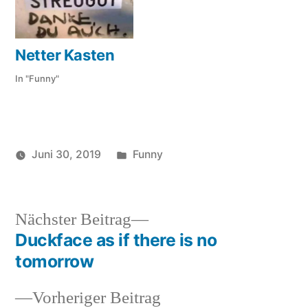
Netter Kasten
In "Funny"
Veröffentlicht
Juni 30, 2019
Funny
Veröffentlicht
in
soundbites
von
Nächster
Nächster Beitrag
Beitrag:
Duckface as if there is no
Beitragsnavigation
tomorrow
Vorheriger
Vorheriger Beitrag