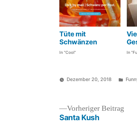
Tüte mit
Vie
Schwänzen
Ge
In "Cool"
In "F
Veröf
Dezember 20, 2018
Funn
Veröffentlicht
in
soundbites
von
Vor
Vorheriger Beitrag
Beit
Santa Kush
Beitragsnavigation