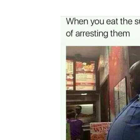
Veröffentlicht
soundbites
von