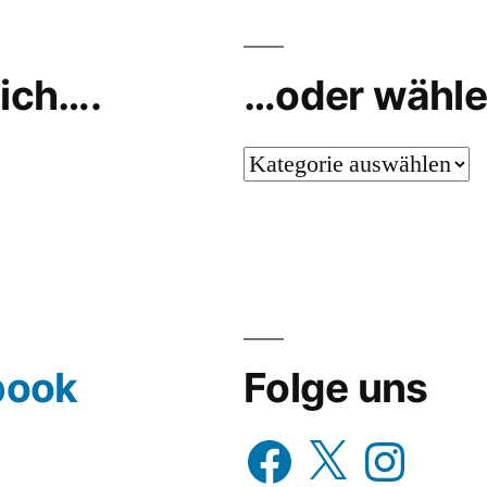
ich….
…oder wähle
…
oder
wähle
aus…
book
Folge uns
Facebook
X
Instagram