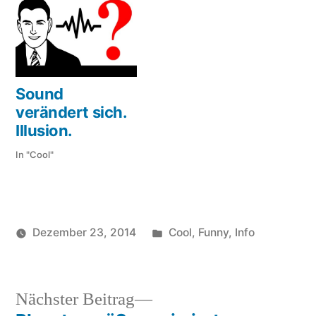
Sound
verändert sich.
Illusion.
In "Cool"
Veröffentlicht
Dezember 23, 2014
Cool
,
Funny
,
Info
Veröffentlicht
in
Schlagwö
soundbites
biergart
von
rauchen
,
raucher
Nächster
Nächster Beitrag