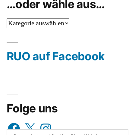
…oder wähle aus…
…
oder
wähle
RUO auf Facebook
aus…
Folge uns
Facebook
X
Instagram