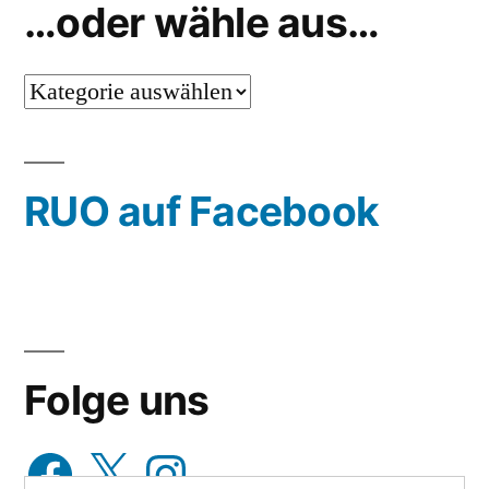
…oder wähle aus…
…
oder
wähle
RUO auf Facebook
aus…
Folge uns
Facebook
X
Instagram