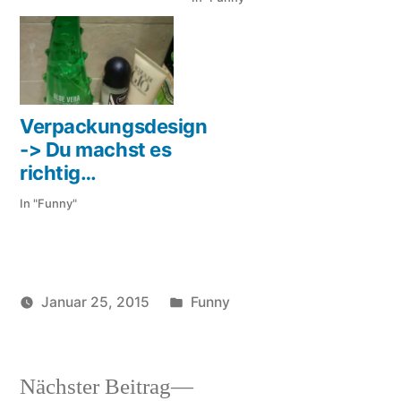
Verpackungsdesign
-> Du machst es
richtig…
In "Funny"
Veröffentlicht
Januar 25, 2015
Funny
Veröffentlicht
in
Schlagwörter:
soundbites
diplomatie
von
Nächster
Nächster Beitrag