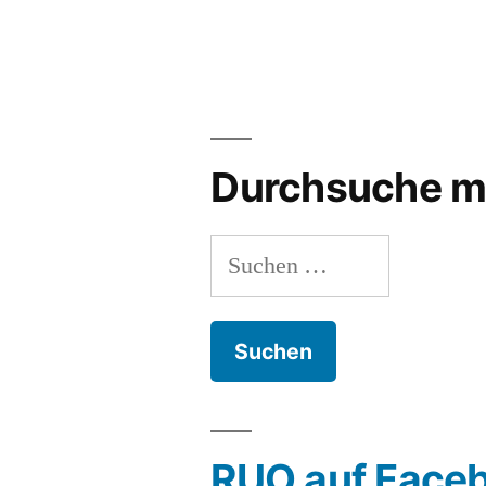
Durchsuche m
Suchen
nach:
RUO auf Face