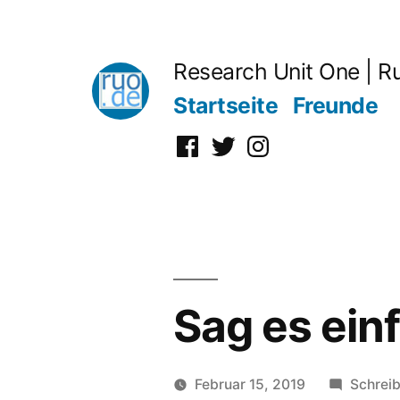
Zum
Inhalt
Research Unit One | R
springen
Startseite
Freunde
Facebook
Twitter
Instagram
Sag es ein
Februar 15, 2019
Schrei