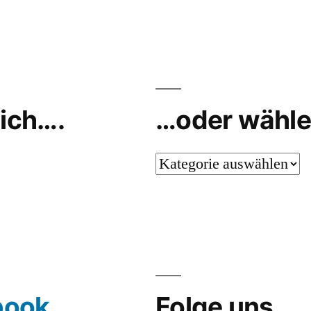
ich….
…oder wähle
…
oder
wähle
aus…
book
Folge uns