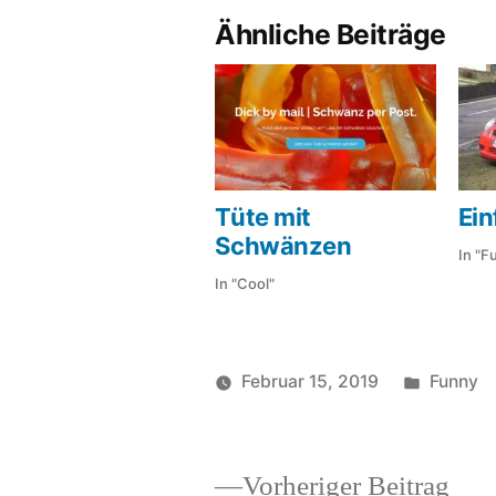
Ähnliche Beiträge
Tüte mit
Ein
Schwänzen
In "F
In "Cool"
Veröffen
Februar 15, 2019
Funny
Veröffentlicht
in
soundbites
von
Vor
Vorheriger Beitrag