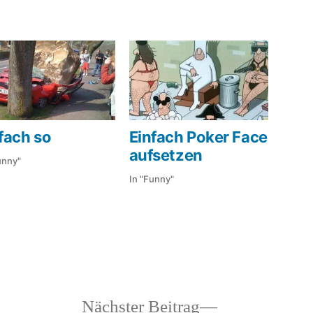
fach so
Einfach Poker Face
aufsetzen
unny"
In "Funny"
tlicht
heriger
Nächster
Nächster Beitrag