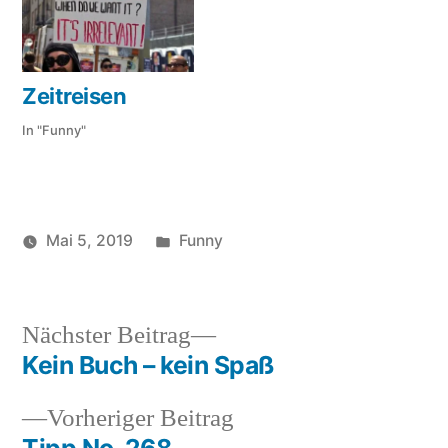
Zeitreisen
In "Funny"
Veröffentlicht
Mai 5, 2019
Funny
Veröffentlicht
in
Schlagwörter:
soundbites
funny
,
von
Legs
,
Octopus
,
Nächster
Nächster Beitrag
Sign
Beitrag:
Kein Buch – kein Spaß
Beitragsnavigation
Vorheriger
Vorheriger Beitrag
Beitrag: