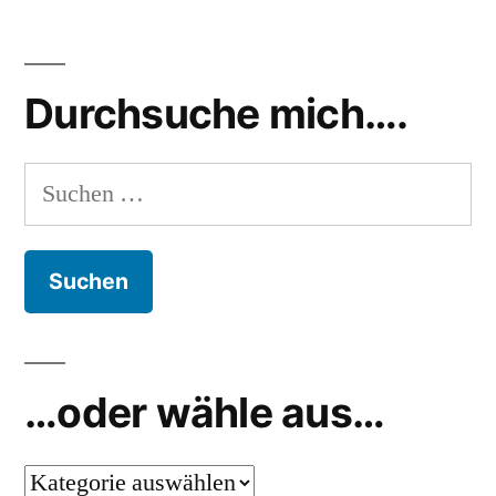
Durchsuche mich….
Suchen
nach:
…oder wähle aus…
…