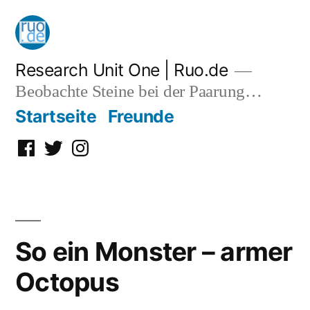
Zum
Inhalt
springen
Research Unit One | Ruo.de
Beobachte Steine bei der Paarung…
Startseite
Freunde
Facebook
Twitter
Instagram
So ein Monster – armer
Octopus