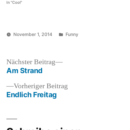
In "Cool"
Veröffentlicht
November 1, 2014
Funny
Veröffentlicht
in
soundbites
von
Nächster
Nächster Beitrag
Beitrag:
Am Strand
Beitragsnavigation
Vorheriger
Vorheriger Beitrag
Beitrag:
Endlich Freitag