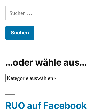
Suchen
nach:
…oder wähle aus…
…
oder
wähle
RUO auf Facebook
aus…