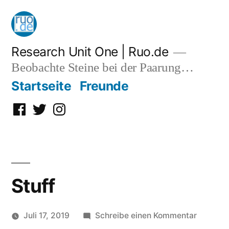
Zum
Inhalt
springen
Research Unit One | Ruo.de
Beobachte Steine bei der Paarung…
Startseite
Freunde
Facebook
Twitter
Instagram
Stuff
zu
Juli 17, 2019
Schreibe einen Kommentar