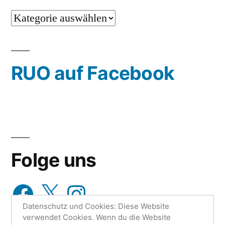
…
oder
wähle
RUO auf Facebook
aus…
Folge uns
Facebook
X
Instagram
Datenschutz und Cookies: Diese Website
verwendet Cookies. Wenn du die Website