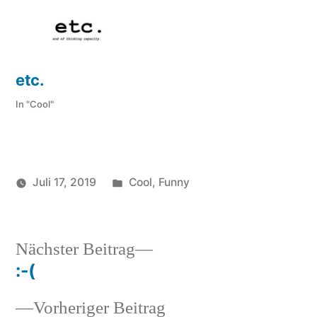
etc.
In "Cool"
Veröffentlicht
Juli 17, 2019
Cool
,
Funny
Veröffentlicht
in
soundbites
von
Nächster
Nächster Beitrag
Beitrag:
:-(
Beitragsnavigation
Vorheriger
Vorheriger Beitrag