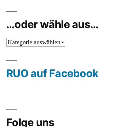
…oder wähle aus…
…
oder
wähle
RUO auf Facebook
aus…
Folge uns