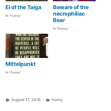
Ei of the Taiga
Beware of the
necrophiliac
In "Funny"
Bear
In "Funny"
Mittelpunkt
In "Funny"
Veröffentlicht
August 17, 2019
Funny
Veröffentlicht
in
soundbites