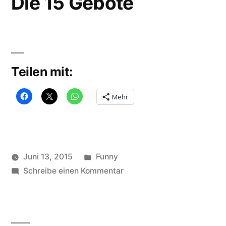
Die 15 Gebote
Teilen mit:
Mehr
Veröffentlicht
Juni 13, 2015
Funny
Veröffentlicht
in
zu
Schlagwörter:
soundbites
Schreibe einen Kommentar
10
von
Die
gebote
,
15
15
Gebote
gebote
,