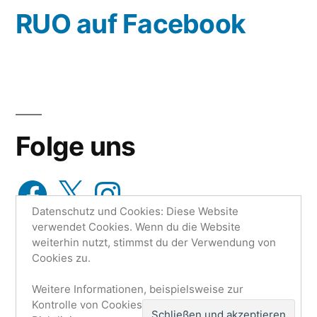
wähle
RUO auf Facebook
aus…
Folge uns
Facebook
X
Instagram
Datenschutz und Cookies: Diese Website
verwendet Cookies. Wenn du die Website
weiterhin nutzt, stimmst du der Verwendung von
Cookies zu.
Weitere Informationen, beispielsweise zur
Research Unit One | Ruo.de
,
Mit Stolz präsentiert von
Kontrolle von Cookies, findest du hier:
Cookie-
WordPress.
Datenschutzerklärung
Impressum