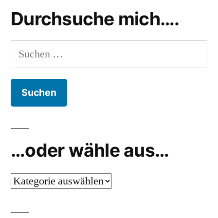
moses
Durchsuche mich….
Suchen
nach:
…oder wähle aus…
…
oder