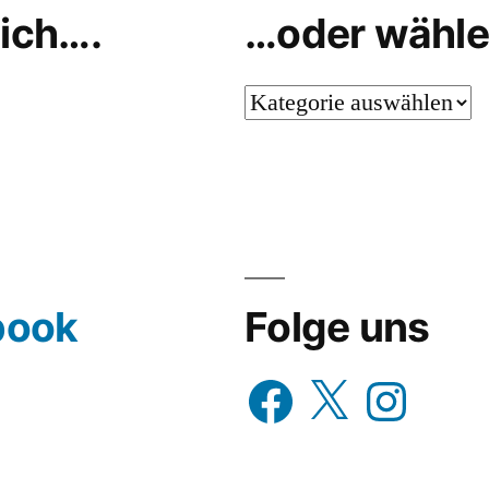
ich….
…oder wähle
…
oder
wähle
aus…
book
Folge uns
Facebook
X
Instagram