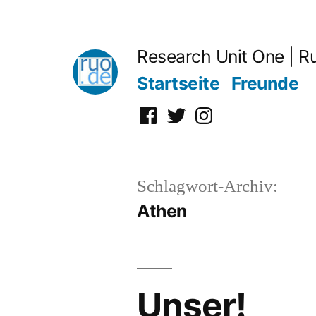
Zum
Inhalt
Research Unit One | R
springen
Startseite
Freunde
Facebook
Twitter
Instagram
Schlagwort-Archiv:
Athen
Unser!