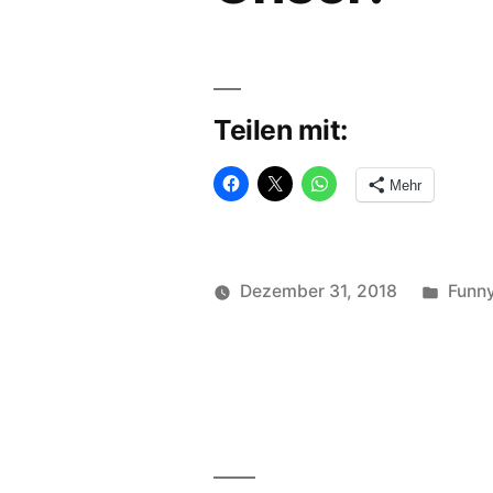
Teilen mit:
Mehr
Veröf
Dezember 31, 2018
Funn
Veröffentlicht
in
soundbites
von