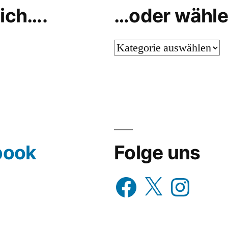
werfen
ich….
…oder wähle
…
oder
wähle
aus…
book
Folge uns
Facebook
X
Instagram