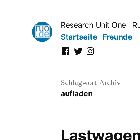
Zum
Inhalt
Research Unit One | R
springen
Startseite
Freunde
Facebook
Twitter
Instagram
Schlagwort-Archiv:
aufladen
Lastwagen