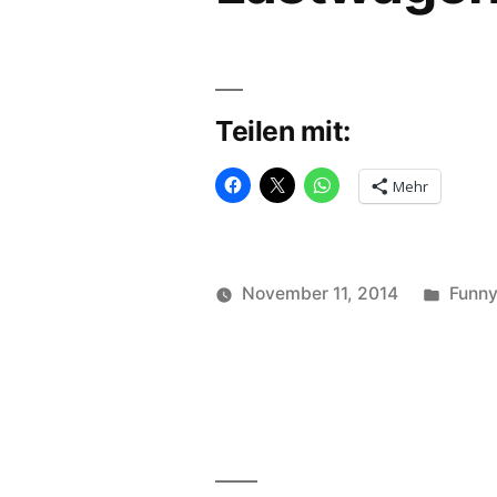
Teilen mit:
Mehr
Veröff
November 11, 2014
Funn
Veröffentlicht
in
soundbites
von