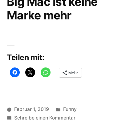
Big Mac ist keine
Marke mehr
Teilen mit:
Mehr
Veröffentlicht
Februar 1, 2019
Funny
Veröffentlicht
in
zu
Schlagwörter:
soundbites
Schreibe einen Kommentar
BigMac
,
von
Big
Burger
Mac
King
,