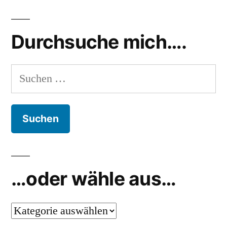
ist
Mc
keine
Donalds
Durchsuche mich….
Marke
mehr
Suchen
nach:
…oder wähle aus…
…