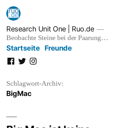
Zum
Inhalt
springen
Research Unit One | Ruo.de
Beobachte Steine bei der Paarung…
Startseite
Freunde
Facebook
Twitter
Instagram
Schlagwort-Archiv:
BigMac