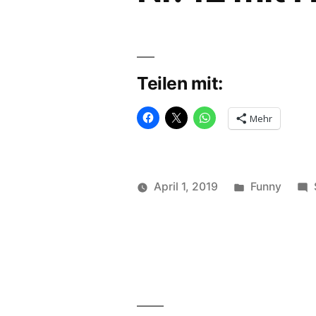
Teilen mit:
Mehr
Veröffentlic
April 1, 2019
Funny
Veröffentlicht
in
Sch
soundbites
Ali
von
chi
Ess
fun
Kat