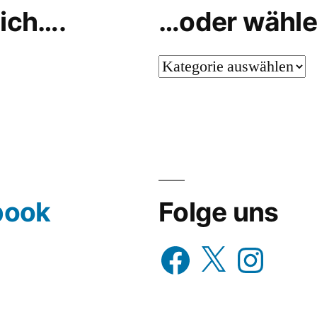
ich….
…oder wähle
…
oder
wähle
aus…
book
Folge uns
Facebook
X
Instagram