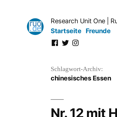
Zum
Inhalt
Research Unit One | R
springen
Startseite
Freunde
Facebook
Twitter
Instagram
Schlagwort-Archiv:
chinesisches Essen
Nr. 12 mit 