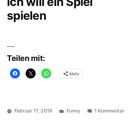
Ich will ein Spiel
spielen
Teilen mit:
Mehr
Veröffentlicht
zu
Februar 17, 2019
Funny
1 Kommentar
Veröffentlicht
in
Schlagwörter:
Ich
soundbites
Farkscheine
,
von
will
funny
,
ein
lustig
,