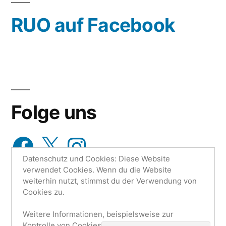
wähle
RUO auf Facebook
aus…
Folge uns
Facebook
X
Instagram
Datenschutz und Cookies: Diese Website
verwendet Cookies. Wenn du die Website
weiterhin nutzt, stimmst du der Verwendung von
Cookies zu.
Weitere Informationen, beispielsweise zur
Research Unit One | Ruo.de
,
Mit Stolz präsentiert von
Kontrolle von Cookies, findest du hier:
Cookie-