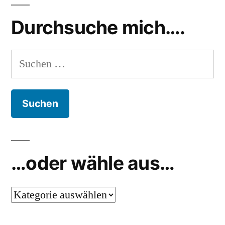
Spiel
Zettel
Durchsuche mich….
spiele
Suchen
nach:
…oder wähle aus…
…
oder