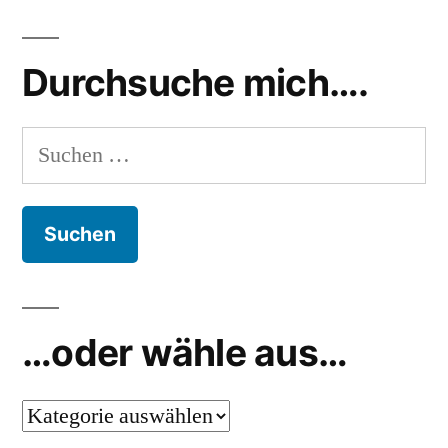
als
leben
,
5
flaschen
,
Durchsuche mich….
Flaschen
life
,
stationen
Suchen
nach:
…oder wähle aus…
…