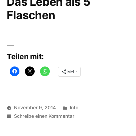
Das Leben als 5
Flaschen
Teilen mit:
Mehr
Veröffentlicht
November 9, 2014
Info
Veröffentlicht
in
zu
Schlagwörter:
soundbites
Schreibe einen Kommentar
5
von
Das
bottles
,
Leben
das