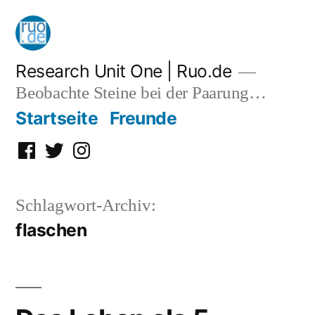
Zum
Inhalt
springen
Research Unit One | Ruo.de
Beobachte Steine bei der Paarung…
Startseite
Freunde
Facebook
Twitter
Instagram
Schlagwort-Archiv:
flaschen