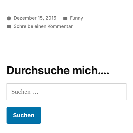
Veröffentlicht
Dezember 15, 2015
Funny
Veröffentlicht
in
zu
Schlagwörter:
soundbites
Schreibe einen Kommentar
5
von
Skandal:
jähriges
Flüchtlinge
kind
,
essen
flüchtlinge
,
fünfjähriges
funny
,
Durchsuche mich….
Kind
kind
gegessen
,
postillon
,
Suchen
satire
,
nach:
video