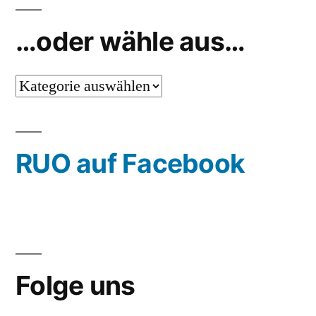
…oder wähle aus…
…
oder
wähle
RUO auf Facebook
aus…
Folge uns